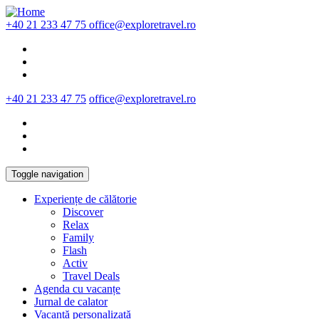
Skip to main content
+40 21 233 47 75
office@exploretravel.ro
+40 21 233 47 75
office@exploretravel.ro
Toggle navigation
Experiențe de călătorie
Discover
Relax
Family
Flash
Activ
Travel Deals
Agenda cu vacanțe
Jurnal de calator
Vacanță personalizată