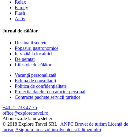
Relax
Family
Flash
Activ
Jurnal de călător
Destinații secrete
Popasuri gastronomice
În vizită la localnici
De neratat
Lifestyle de călător
Vacanță personalizată
Echipa de consultanți
Politica de confidențialitate
Protecția datelor cu caracter personal
Contracte pachete servicii turistice
+40 21 233 47 75
office@exploretravel.ro
Aboneaza-te la newsletter
© 2018 Explore Travel SRL |
ANPC
Brevet de turism
Licență de
turism
Asigurare in cazul insolventei si falimentului